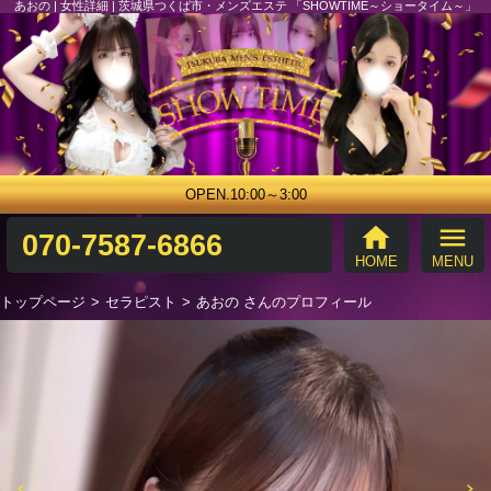
あおの | 女性詳細 | 茨城県つくば市・メンズエステ 「SHOWTIME～ショータイム～」
OPEN.10:00～3:00
home
menu
070-7587-6866
HOME
MENU
トップページ
セラピスト
あおの さんのプロフィール