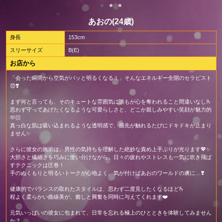
あおの(24歳)
身長
153cm
スリーサイズ
B(E)
お店から
「会った瞬間から空気がパッと明るくなる！」そんなエネルギー全開のセラピスト
😍❣️
まず何と言っても、そのキュートな雰囲気に誰もが心を奪われること間違いなし🫰
思わず守ってあげたくなるような可愛らしさと、どこか親しみやすい笑顔が魅力的
🫶🏻
真っ白な肌は吸い込まれるような透明感で、指先が触れるたびにドキドキが止まり
ません✨
さらに彼女の施術は、男性の気持ちを理解した絶妙な責め上手ぶりが光ります💖✨
大胆さと繊細さを巧みに使い分けながら、日々の疲れやストレスも一気に吹き飛ば
すテクニックは圧巻！
手のぬくもりと明るいトークが心地よく、気が付けばあおのワールドの虜に…❣️
健康的でバランスの取れたスタイルは、思わず二度見したくなるほど🫰
程よく柔らかい曲線美が、癒しと興奮を同時に与えてくれます❤️
元気いっぱいの彼女に包まれて、日常を忘れる極上のひとときを体験してみません
か？