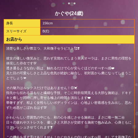
かぐや(24歳)
身長
156cm
スリーサイズ
B(E)
お店から
清楚な美しさが際立つ、大和撫子セラピスト🥰❣️
彼女の優しい微笑みと、思わず見惚れてしまう美人オーラは、まさに男性の理想を
体現した存在です💯
透き通るような白い肌は、触れるだけで心が安らぐほどのすべすべ感❤️
見た目の可愛らしさと上品な色気が絶妙に融合し、初対面から虜になってしまうこ
とでしょう💋
その魅力はルックスだけではありません！😍💓
指先から伝わる温もりと繊細な手技、そこに時折垣間見える大胆な施術は、ドキド
キと癒しが同時に押し寄せる極上の時間を演出します❤️
華奢すぎず、程よく女性らしいボディラインは、心地よい密着感を生み出し、思わ
ずため息がこぼれるはず💯
かわいらしい雰囲気の中にも、和の心を感じさせる施術は、まさに唯一無二㊙️
日々の疲れやストレスを、優しさと大胆さが交錯する施術で包み込み、心身ともに
リフレッシュさせてくれます❣️
この機会を逃す手はありません！かぐやさんの白いすべすべ肌、そして大和撫子な