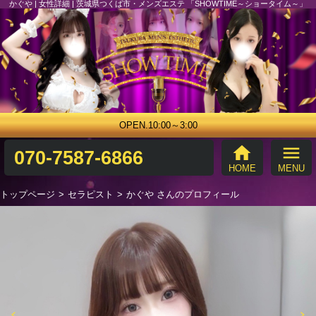
かぐや | 女性詳細 | 茨城県つくば市・メンズエステ 「SHOWTIME～ショータイム～」
OPEN.10:00～3:00
home
menu
070-7587-6866
HOME
MENU
トップページ
セラピスト
かぐや さんのプロフィール