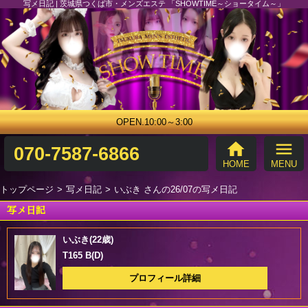
写メ日記 | 茨城県つくば市・メンズエステ 「SHOWTIME～ショータイム～」
OPEN.10:00～3:00
home
menu
070-7587-6866
HOME
MENU
トップページ
写メ日記
いぶき さんの26/07の写メ日記
写メ日記
いぶき(22歳)
T165 B(D)
プロフィール詳細