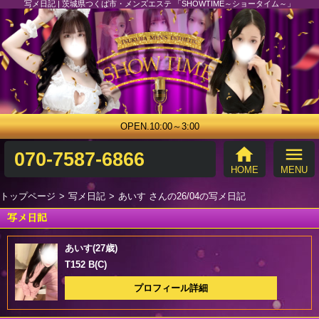
写メ日記 | 茨城県つくば市・メンズエステ 「SHOWTIME～ショータイム～」
OPEN.10:00～3:00
home
menu
070-7587-6866
HOME
MENU
トップページ
写メ日記
あいす さんの26/04の写メ日記
写メ日記
あいす(27歳)
T152 B(C)
プロフィール詳細