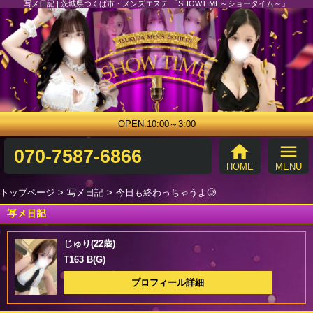
写メ日記 | 茨城県つくば市・メンズエステ 「SHOWTIME～ショータイム～」
OPEN.10:00～3:00
home
menu
070-7587-6866
HOME
MENU
トップページ
写メ日記
今日も終わっちゃうよ🥲
写メ日記
じゅり(22歳)
T163 B(G)
プロフィール詳細